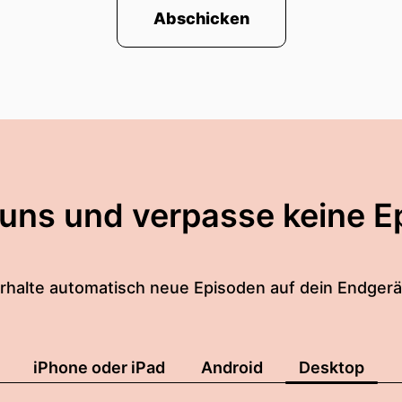
Abschicken
Kopf gestiegen.
tzen beide wieder an unseren schönen aufgewärmten 
.
Dach-Geschossen?
 uns und verpasse keine E
d haben beide eine Woche Urlaub hinter uns also du ei
sind wir jetzt eigentlich ganz entspannt.
rhalte automatisch neue Episoden auf dein Endgerä
ch sagen fangen wir an mit den Sachen die mir keine
en
iPhone oder iPad
Android
Desktop
ver-Challenge.