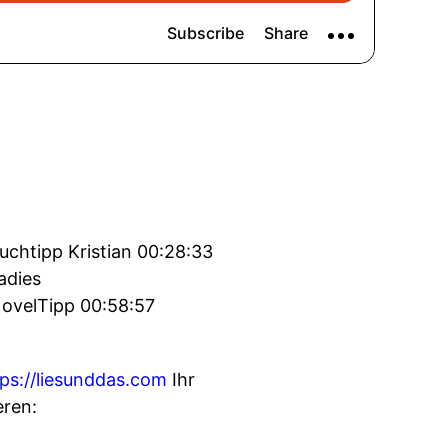
uchtipp Kristian 00:28:33
adies
NovelTipp 00:58:57
tps://liesunddas.com
Ihr
eren: