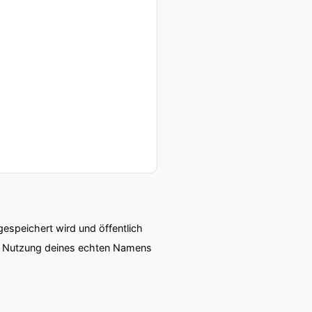
 ich kann es aus der
infach nur drauf drücken
speichert wird und öffentlich
ie Nutzung deines echten Namens