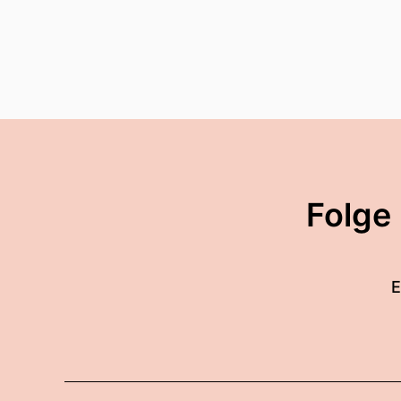
00:01:17: Die
00:01:18: Hitze ist uns zu 
00:01:19: Stimmt, wir si
00:01:27: Dachgeschossen
00:01:28: Das ist schon 
Folge
00:01:30: Ja, alles gut un
Wochenende Und deswegen 
E
00:01:41: oder so würde i
00:01:47: Du hast gewonn
00:01:49: Ey, die erste Co