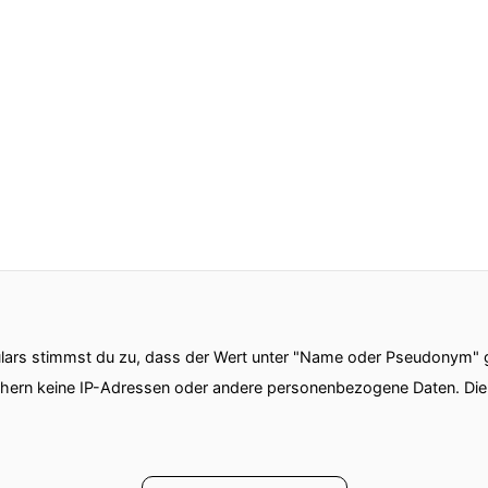
Sound-Effekt-Dinger, wo ich draufdrücken kann, aber
il ich schlechte Augen habe und insofern kann ich e
ars stimmst du zu, dass der Wert unter "Name oder Pseudonym" ge
Farbe.
chern keine IP-Adressen oder andere personenbezogene Daten. D
 bisschen albumt