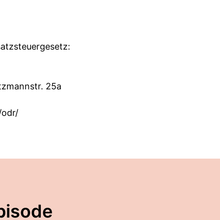
atzsteuergesetz:
atzmannstr. 25a
/odr/
pisode