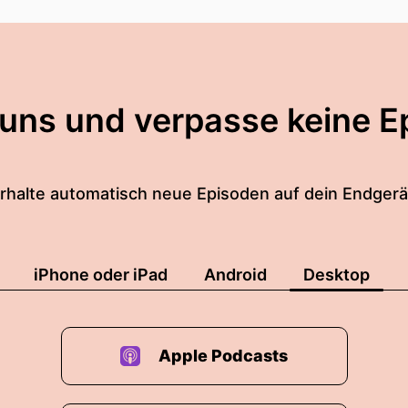
osen Newsletter haben mittlerweile thousandneunhu
 uns und verpasse keine E
ig, das
ichtig cool hoch und...
rhalte automatisch neue Episoden auf dein Endgerä
tte zu Ende.
iPhone oder iPad
Android
Desktop
icht unterbrechen.
Apple Podcasts
n Gedanke grad gekommen.
danken.