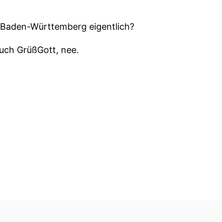
 Baden-Württemberg eigentlich?
auch GrüßGott, nee.
Das sind ja nicht alle Schwaben.
 auch nicht alle wie Gustav Schwerbley oder wie hie