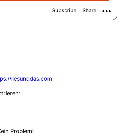
tps://liesunddas.com
trieren:
Kein Problem!