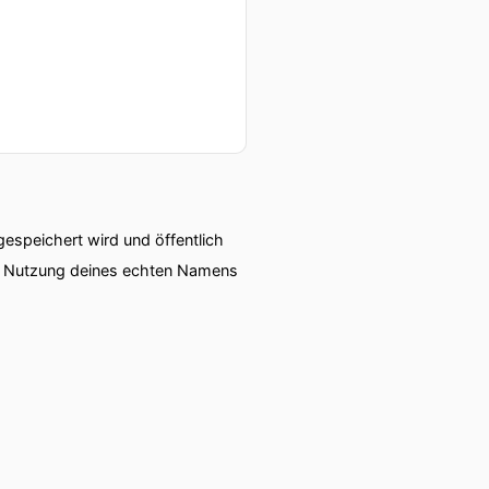
nd das Gleiche gibt's auch
ollen Einstieg, haben wir
speichert wird und öffentlich
ie Nutzung deines echten Namens
gen das ihr wieder mehr
eder in der Community.