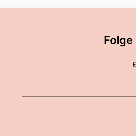
00:01:16: Ja, auch wie toll!
00:01:18: Unseren kostenl
Menschen abonniert.
Folge
00:01:23: Das ist wahnsinn
00:01:24: ist total krass, r
E
00:01:28: Ihr weiß?
00:01:30: Ja, die Sprich bi
00:01:31: Ich wollte dich n
00:01:32: Mir ist noch ei
00:01:34: Ja sagt dein Ge